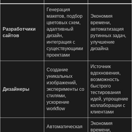
Генерация
макетов, подбор
Экономия
цветовых схем,
времени,
Разработчики
адаптивный
автоматизация
сайтов
дизайн,
рутинных задач,
интеграция с
улучшение
существующими
дизайна
проектами
Источник
Создание
вдохновения,
уникальных
возможность
изображений,
быстрого
Дизайнеры
эксперименты со
тестирования
стилями,
идей, упрощение
ускорение
коллаборации с
workflow
клиентами
Экономия
Автоматическая
времени,