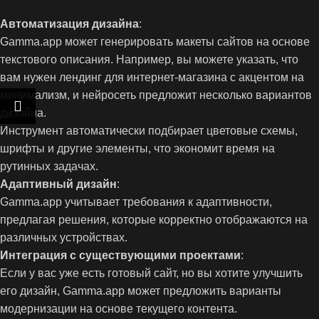
Автоматизация дизайна
:
Gamma.app может генерировать макеты сайтов на основе
текстового описания. Например, вы можете указать, что
вам нужен лендинг для интернет-магазина с акцентом на
минимализм, и нейросеть предложит несколько вариантов
дизайна.
Инструмент автоматически подбирает цветовые схемы,
шрифты и другие элементы, что экономит время на
рутинных задачах.
Адаптивный дизайн
:
Gamma.app учитывает требования к адаптивности,
предлагая решения, которые корректно отображаются на
различных устройствах.
Интеграция с существующими проектами
:
Если у вас уже есть готовый сайт, но вы хотите улучшить
его дизайн, Gamma.app может предложить варианты
модернизации на основе текущего контента.