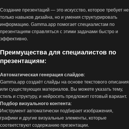
Создание презентаций — это искусство, которое требует не
только навыков дизайна, но и умения структурировать
информацию. Gamma.app помогает специалистам по
презентациям справляться с этими задачами быстро и
эффективно.
Преимущества для специалистов по
презентациям:
Автоматическая генерация слайдов
:
Gamma.app создаёт слайды на основе текстового описания
или существующих материалов. Вы можете указать тему,
стиль и структуру, и нейросеть предложит готовый вариант.
Подбор визуального контента
:
Инструмент автоматически подбирает изображения,
графики и другие визуальные элементы, которые
соответствуют содержанию презентации.