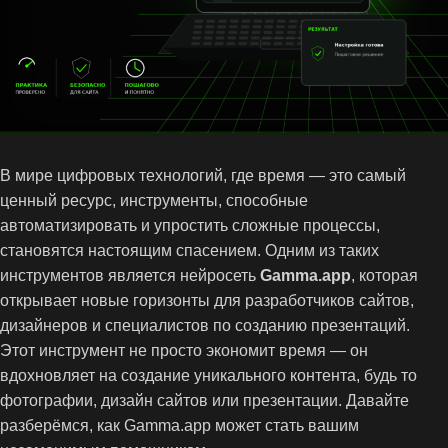
В мире цифровых технологий, где время — это самый
ценный ресурс, инструменты, способные
автоматизировать и упростить сложные процессы,
становятся настоящим спасением. Одним из таких
инструментов является нейросеть
Gamma.app
, которая
открывает новые горизонты для разработчиков сайтов,
дизайнеров и специалистов по созданию презентаций.
Этот инструмент не просто экономит время — он
вдохновляет на создание уникального контента, будь то
фотографии, дизайн сайтов или презентации. Давайте
разберёмся, как Gamma.app может стать вашим